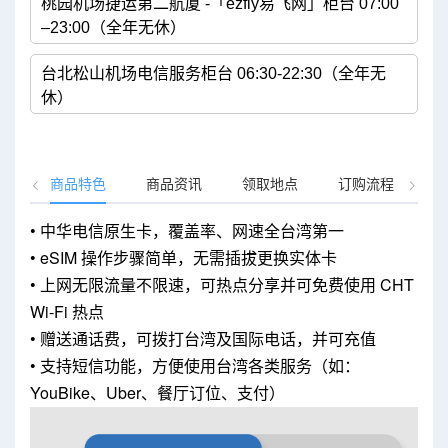
桃园机场捷运第二航厦 -「ezfly易飞网」柜台 07:00
–23:00（全年无休）
台北松山机场电信服务柜台 06:30-22:30（全年无
休）
商品特色
商品资讯
领取地点
订购流程
K
• 中华电信原生卡，覆盖率、网速全台湾第一
• eSIM 操作步骤简单，无需插拔更换实体卡
• 上网无限流量不限速，可热点分享并可免费使用 CHT
Wi-Fi 热点
• 赠送通话费，可拨打台湾及国际电话，并可充值
• 支持短信功能，方便使用台湾各类服务（如：
YouBike、Uber、餐厅订位、支付）