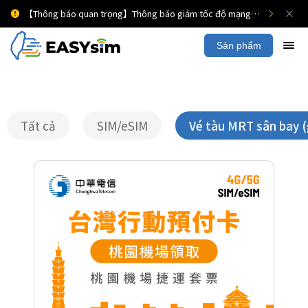
【Thông báo quan trọng】Thông báo giảm tốc độ mạng di động
Sản phẩm
Tất cả
SIM/eSIM
Vé tàu MRT sân bay 