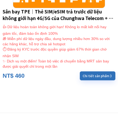
Sân bay TPE｜Thẻ SIM/eSIM trả trước dữ liệu
không giới hạn 4G/5G của Chunghwa Telecom + Vé
MRT sân bay Đào Viên｜SIM Đài Loan/eSIM (Chỉ
👍 Dữ liệu hoàn toàn không giới hạn! Không lo mất kết nối hay
dành cho người nước ngoài)
giảm tốc, đảm bảo ổn định 100%
🎁 Miễn phí dữ liệu ngày đầu, dung lượng nhiều hơn 30% so với
các hãng khác, hỗ trợ chia sẻ hotspot
⏱ Đăng ký KYC trước độc quyền giúp giảm 67% thời gian chờ
nhận SIM
✨ Dịch vụ một điểm! Toàn bộ việc di chuyển bằng MRT sân bay
được giải quyết chỉ trong một lần
NT$
460
Chi tiết sản phẩm 》