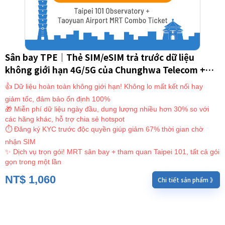
Sân bay TPE｜Thẻ SIM/eSIM trả trước dữ liệu
không giới hạn 4G/5G của Chunghwa Telecom +
Đài quan sát Taipei 101 + Vé MRT sân bay Đào Viên
👍 Dữ liệu hoàn toàn không giới hạn! Không lo mất kết nối hay
｜SIM Đài Loan/eSIM (Chỉ dành cho người nước
giảm tốc, đảm bảo ổn định 100%
ngoài)
🎁 Miễn phí dữ liệu ngày đầu, dung lượng nhiều hơn 30% so với
các hãng khác, hỗ trợ chia sẻ hotspot
⏱ Đăng ký KYC trước độc quyền giúp giảm 67% thời gian chờ
nhận SIM
✨ Dịch vụ trọn gói! MRT sân bay + tham quan Taipei 101, tất cả gói
gọn trong một lần
NT$
1,060
Chi tiết sản phẩm 》