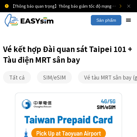
【Thông báo quan trọng】Thông báo giảm tốc độ mạng di động
Sản phẩm
Vé kết hợp Đài quan sát Taipei 101 +
Tàu điện MRT sân bay
Tất cả
SIM/eSIM
Vé tàu MRT sân bay (