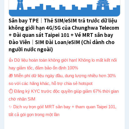
Sân bay TPE｜Thẻ SIM/eSIM trả trước dữ liệu
không giới hạn 4G/5G của Chunghwa Telecom
+ Đài quan sát Taipei 101 + Vé MRT sân bay
Đào Viên｜SIM Đài Loan/eSIM (Chỉ dành cho
người nước ngoài)
👍 Dữ liệu hoàn toàn không giới hạn! Không lo mất kết nối
hay giảm tốc, đảm bảo ổn định 100%
🎁 Miễn phí dữ liệu ngày đầu, dung lượng nhiều hơn 30%
so với các hãng khác, hỗ trợ chia sẻ hotspot
⏱ Đăng ký KYC trước độc quyền giúp giảm 67% thời gian
chờ nhận SIM
✨ Dịch vụ trọn gói! MRT sân bay + tham quan Taipei 101,
tất cả gói gọn trong một lần