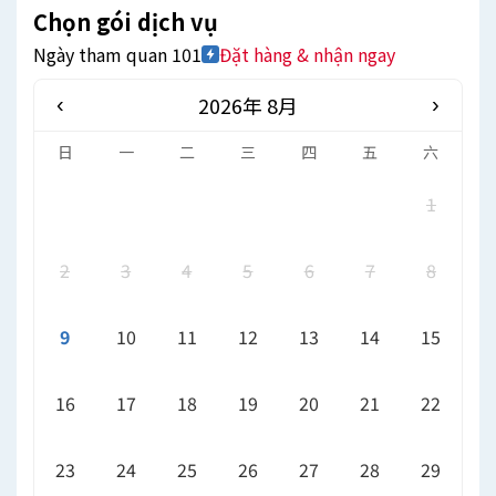
Chọn gói dịch vụ
Ngày tham quan 101
Đặt hàng & nhận ngay
2026年 8月
‹
›
日
一
二
三
四
五
六
1
2
3
4
5
6
7
8
9
10
11
12
13
14
15
16
17
18
19
20
21
22
23
24
25
26
27
28
29