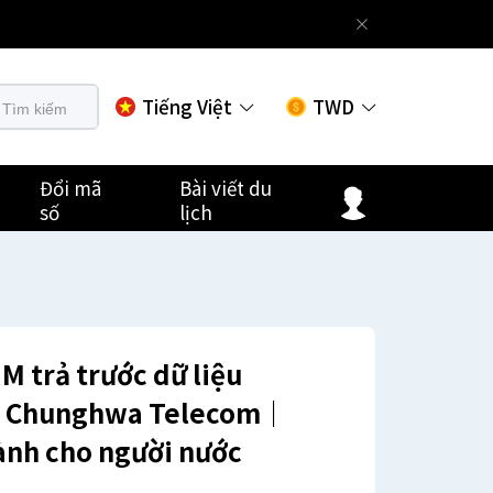
Tiếng Việt
TWD
Tìm kiếm
Đổi mã
Bài viết du
số
lịch
 trả trước dữ liệu
ủa Chunghwa Telecom｜
ành cho người nước