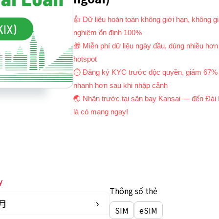
👍 Dữ liệu hoàn toàn không giới hạn, không g
nghiệm ổn định 100%
🎁 Miễn phí dữ liệu ngày đầu, dùng nhiều hơn
hotspot
⏱ Đăng ký KYC trước độc quyền, giảm 67% t
nhanh hơn sau khi nhập cảnh
🌏 Nhận trước tại sân bay Kansai — đến Đài
là có mạng ngay!
y
Thông số thẻ
8月
›
SIM
eSIM