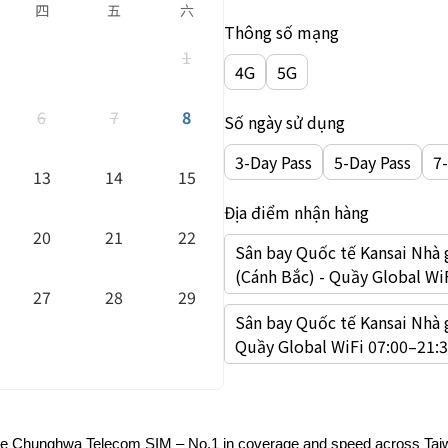
四
五
六
Thông số mạng
1
4G
5G
6
7
8
Số ngày sử dụng
3-Day Pass
5-Day Pass
7
13
14
15
Địa điểm nhận hàng
20
21
22
Sân bay Quốc tế Kansai Nhà 
(Cánh Bắc) - Quầy Global Wi
27
28
29
Sân bay Quốc tế Kansai Nhà 
Quầy Global WiFi 07:00–21:3
ve Chunghwa Telecom SIM – No.1 in coverage and speed across Tai