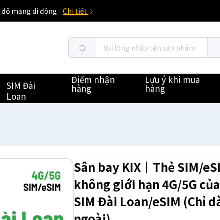
 độ mạng di động
Chi tiết
Điểm nhận
Lưu ý khi mua
SIM Đài
hàng
hàng
Loan
Sân bay KIX｜Thẻ SIM/eSIM
không giới hạn 4G/5G c
SIM Đài Loan/eSIM (Chỉ d
ngoài)