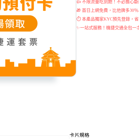
👍 不限流量吃到飽！不必擔心斷
🎁 首日上網免費，比他牌多3
⏱ 本產品獨家KYC預先登錄，省
✨一站式服務！機捷交通全包一
卡片規格