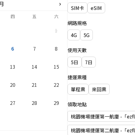
8月
›
SIM卡
eSIM
四
五
六
網路規格
1
4G
5G
6
7
8
使用天數
5日
7日
13
14
15
捷運票種
20
21
22
單程票
來回票
27
28
29
領取地點
桃園機場捷運第一航廈 -「ezfly
桃園機場捷運第二航廈 -「ezfly