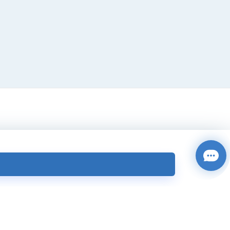
0–23:00(UTC+8)
@easysim.tw