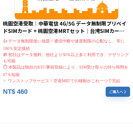
桃園空港受取｜中華電信 4G/5G データ無制限プリペイ
ドSIMカード + 桃園空港MRTセット｜台湾SIMカー
ド/eSIM (外国人限定)
👍 データ無制限使い放題！通信中断や速度制限の心配なし、常に
100％安定接続
🎁 初日はデータ無料、他社より30％以上多く利用でき、テザリング
も可能
⏱ 本製品は独自のKYC事前登録により、SIM受け取りの待ち時間を
67％短縮
✨ ワンストップサービス！空港MRTでの移動がこれ一つで完結
NT$
460
ご購入へ 》