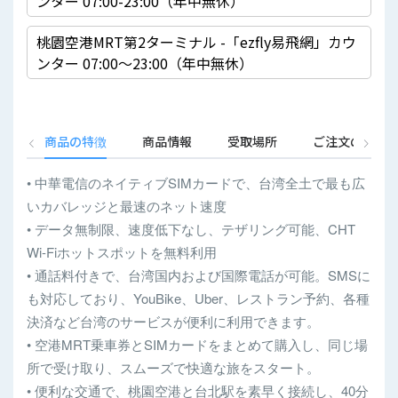
ンター 07:00-23:00（年中無休）
桃園空港MRT第2ターミナル -「ezfly易飛網」カウ
ンター 07:00〜23:00（年中無休）
商品の特徴
商品情報
受取場所
ご注文の流れ
• 中華電信のネイティブSIMカードで、台湾全土で最も広
いカバレッジと最速のネット速度
• データ無制限、速度低下なし、テザリング可能、CHT
Wi-Fiホットスポットを無料利用
• 通話料付きで、台湾国内および国際電話が可能。SMSに
も対応しており、YouBike、Uber、レストラン予約、各種
決済など台湾のサービスが便利に利用できます。
• 空港MRT乗車券とSIMカードをまとめて購入し、同じ場
所で受け取り、スムーズで快適な旅をスタート。
• 便利な交通で、桃園空港と台北駅を素早く接続し、40分