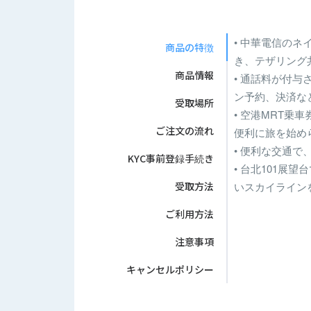
• 中華電信の
商品の特徴
き、テザリング共
商品情報
• 通話料が付与
ン予約、決済な
受取場所
• 空港MRT乗
ご注文の流れ
便利に旅を始め
• 便利な交通
KYC事前登録手続き
• 台北101展
受取方法
いスカイラインを
ご利用方法
注意事項
キャンセルポリシー