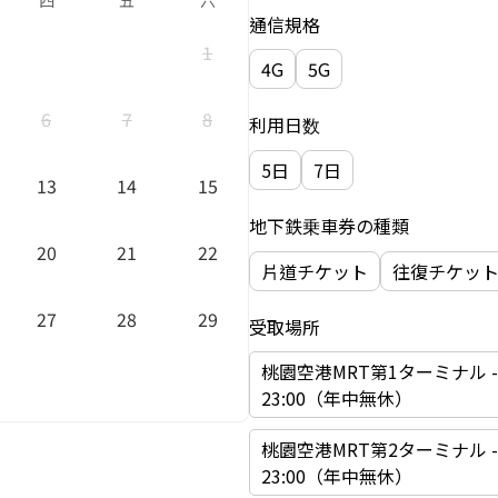
四
五
六
通信規格
1
4G
5G
6
7
8
利用日数
5日
7日
13
14
15
地下鉄乗車券の種類
20
21
22
片道チケット
往復チケッ
27
28
29
受取場所
桃園空港MRT第1ターミナル -「
23:00（年中無休）
桃園空港MRT第2ターミナル -「
23:00（年中無休）