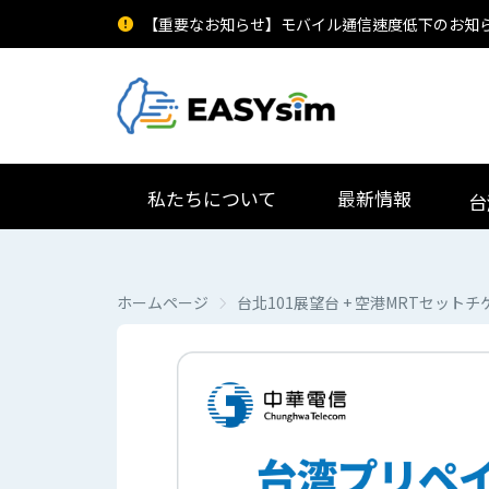
【重要なお知らせ】モバイル通信速度低下のお知
私たちについて
最新情報
台
ホームページ
台北101展望台 + 空港MRTセット