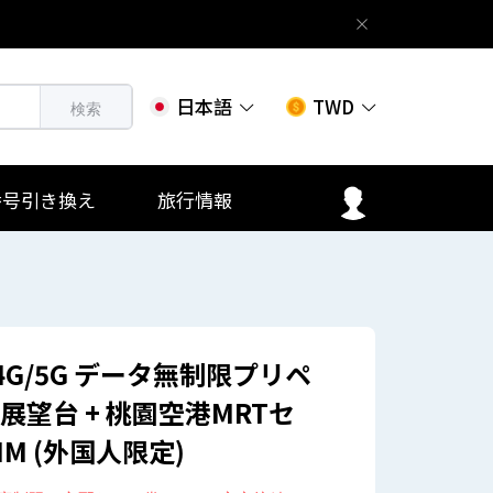
日本語
TWD
検索
番号引き換え
旅行情報
G/5G データ無制限プリペ
1展望台 + 桃園空港MRTセ
IM (外国人限定)