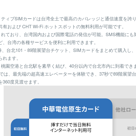
ネイティブSIMカードは台湾全土で最高のカバレッジと通信速度を誇
有および CHT Wi-Fi ホットスポットの無料利用が可能です。
されており、台湾国内および国際電話の発信が可能。SMS機能にも対応し
ど、台湾の各種サービスを便利に利用できます。
車券、台北101・89階展望台チケット、SIMカードをまとめて購入
られます。
で、桃園空港と台北駅を素早く結び、40分以内で台北市内に到着でき
望台では、最先端の超高速エレベーターを体験でき、37秒で89階展望
360度見渡せます。