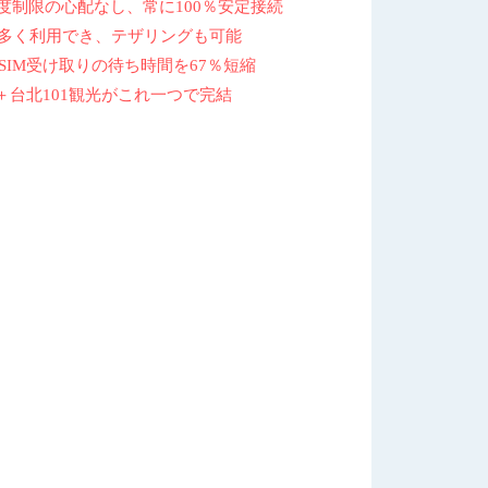
度制限の心配なし、常に100％安定接続
上多く利用でき、テザリングも可能
SIM受け取りの待ち時間を67％短縮
＋台北101観光がこれ一つで完結