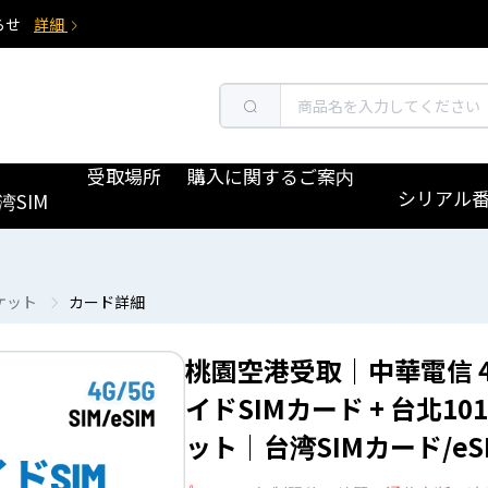
らせ
詳細
受取場所
購入に関するご案内
シリアル
湾SIM
チケット
カード詳細
桃園空港受取｜中華電信 4
イドSIMカード + 台北10
ット｜台湾SIMカード/eS