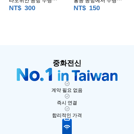
중화텔레콤 4G/5G 무
중화텔레콤 4G/5G 무
NT$
300
NT$
150
제한 데이터 모바일 선
제한 데이터 모바일 선
불카드｜대만SIM카
불카드｜대만SIM카
드/eSIM
드/eSIM (외국인 한정)
중화전신
계약 필요 없음
즉시 연결
합리적인 가격