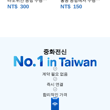
중화텔레콤 4G/5G 무
중화텔레콤 4G/5G 무
NT$
300
NT$
150
제한 데이터 모바일 선
제한 데이터 모바일 선
불카드｜대만SIM카
불카드｜대만SIM카
드/eSIM
드/eSIM (외국인 한정)
중화전신
계약 필요 없음
즉시 연결
합리적인 가격