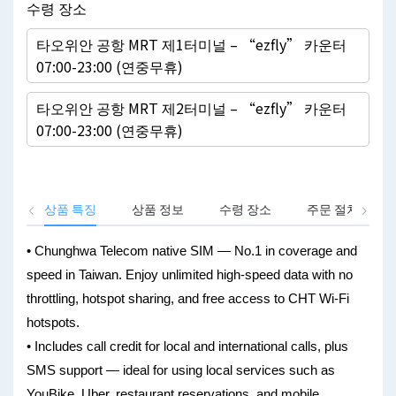
수령 장소
타오위안 공항 MRT 제1터미널 – “ezfly” 카운터
07:00-23:00 (연중무휴)
타오위안 공항 MRT 제2터미널 – “ezfly” 카운터
07:00-23:00 (연중무휴)
상품 특징
상품 정보
수령 장소
주문 절차
• Chunghwa Telecom native SIM — No.1 in coverage and
speed in Taiwan. Enjoy unlimited high-speed data with no
throttling, hotspot sharing, and free access to CHT Wi-Fi
hotspots.
• Includes call credit for local and international calls, plus
SMS support — ideal for using local services such as
YouBike, Uber, restaurant reservations, and mobile